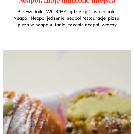
Neapol: moje ulubione miejsca
Przewodniki
,
WŁOCHY
|
gdzie zjeść w neapolu
,
Neapol
,
Neapol jedzenie
,
neapol restauracje
,
pizza
,
pizza w neapolu
,
tanie jedzenie neapol
,
włochy