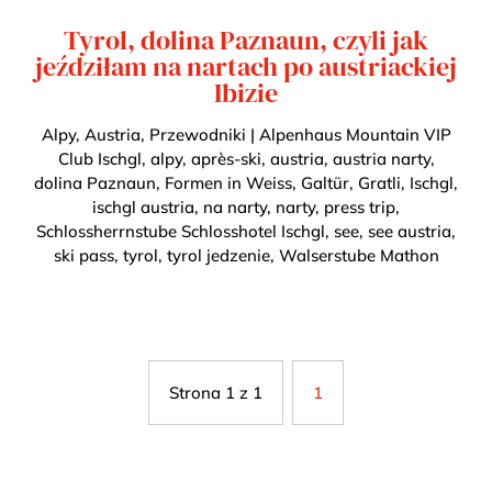
Tyrol, dolina Paznaun, czyli jak
jeździłam na nartach po austriackiej
Ibizie
Alpy
,
Austria
,
Przewodniki
|
Alpenhaus Mountain VIP
Club Ischgl
,
alpy
,
après-ski
,
austria
,
austria narty
,
dolina Paznaun
,
Formen in Weiss
,
Galtür
,
Gratli
,
Ischgl
,
ischgl austria
,
na narty
,
narty
,
press trip
,
Schlossherrnstube Schlosshotel Ischgl
,
see
,
see austria
,
ski pass
,
tyrol
,
tyrol jedzenie
,
Walserstube Mathon
Strona 1 z 1
1